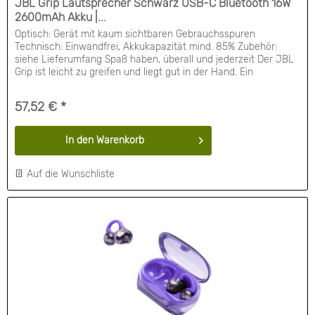
JBL Grip Lautsprecher Schwarz USB-C Bluetooth 16W
2600mAh Akku |...
Optisch: Gerät mit kaum sichtbaren Gebrauchsspuren
Technisch: Einwandfrei, Akkukapazität mind. 85% Zubehör:
siehe Lieferumfang Spaß haben, überall und jederzeit Der JBL
Grip ist leicht zu greifen und liegt gut in der Hand. Ein
Lautsprecher, der immer griffbereit ist. Für seine Größe ist er
leistungsstark. Er mag kompakt sein, doch sein professioneller
57,52 € *
Sound überzeugt mit...
In den
Warenkorb
Auf die Wunschliste