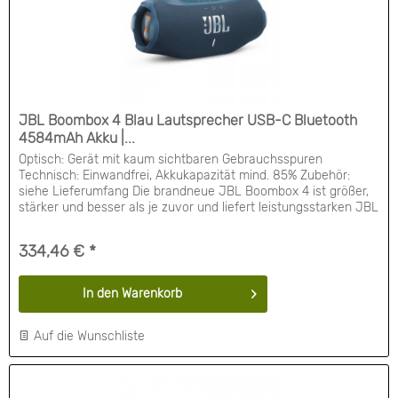
JBL Boombox 4 Blau Lautsprecher USB-C Bluetooth
4584mAh Akku |...
Optisch: Gerät mit kaum sichtbaren Gebrauchsspuren
Technisch: Einwandfrei, Akkukapazität mind. 85% Zubehör:
siehe Lieferumfang Die brandneue JBL Boombox 4 ist größer,
stärker und besser als je zuvor und liefert leistungsstarken JBL
Pro Sound ohne Verzerrung mit satten Bässen. AI Sound Boost
analysiert deine Musik in Echtzeit und passt den Sound für
334,46 € *
mehr Leistung mit weniger...
In den
Warenkorb
Auf die Wunschliste