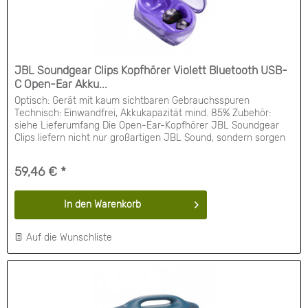
JBL Soundgear Clips Kopfhörer Violett Bluetooth USB-
C Open-Ear Akku...
Optisch: Gerät mit kaum sichtbaren Gebrauchsspuren
Technisch: Einwandfrei, Akkukapazität mind. 85% Zubehör:
siehe Lieferumfang Die Open-Ear-Kopfhörer JBL Soundgear
Clips liefern nicht nur großartigen JBL Sound, sondern sorgen
auch dafür, dass die Geräusche um dich herum nicht blockiert
werden. Ihr ganztägiger Tragekomfort und ihre Stabilität heben
59,46 € *
sich hervor, genau wie ihre...
In den
Warenkorb
Auf die Wunschliste