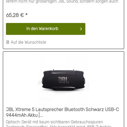
liefern nicht nur großartigen JBL Sound, sondern sorgen auch
dafür, dass die Geräusche um dich herum nicht blockiert
werden. Ihr ganztägiger Tragekomfort und ihre Stabilität heben
65,28 € *
sich hervor, genau wie ihre trendigen...
In den
Warenkorb
Auf die Wunschliste
JBL Xtreme 5 Lautsprecher Bluetooth Schwarz USB-C
9444mAh Akku |...
Optisch: Gerät mit kaum sichtbaren Gebrauchsspuren