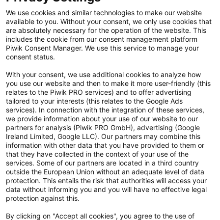
Kontakt
We use cookies and similar technologies to make our website
available to you. Without your consent, we only use cookies that
Cookie Einstellungen
are absolutely necessary for the operation of the website. This
includes the cookie from our consent management platform
Vertrag widerrufen
Piwik Consent Manager. We use this service to manage your
consent status.
Datenschutzerklärung
With your consent, we use additional cookies to analyze how
you use our website and then to make it more user-friendly (this
Hinweisgebersystem
relates to the Piwik PRO services) and to offer advertising
tailored to your interests (this relates to the Google Ads
Allgemeine Geschäftsbedingungen
services). In connection with the integration of these services,
we provide information about your use of our website to our
Impressum
partners for analysis (Piwik PRO GmbH), advertising (Google
Ireland Limited, Google LLC). Our partners may combine this
Handy gebraucht Kaufen
information with other data that you have provided to them or
that they have collected in the context of your use of the
Neuware Technikdeals
services. Some of our partners are located in a third country
outside the European Union without an adequate level of data
protection. This entails the risk that authorities will access your
Newsletter
data without informing you and you will have no effective legal
Abonniere unseren kostenlosen Newsletter und verpasse keine
protection against this.
Neuigkeit & Aktion mehr! Informationen zur Datenverarbeitung und
By clicking on "Accept all cookies", you agree to the use of