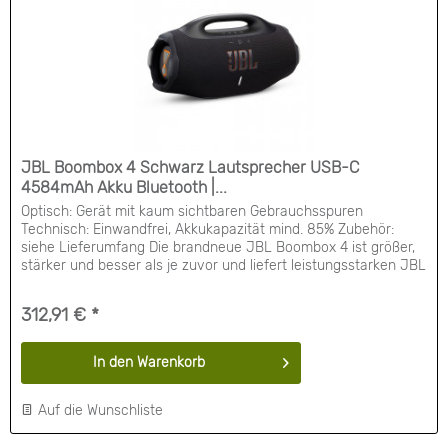
JBL Boombox 4 Schwarz Lautsprecher USB-C
4584mAh Akku Bluetooth |...
Optisch: Gerät mit kaum sichtbaren Gebrauchsspuren
Technisch: Einwandfrei, Akkukapazität mind. 85% Zubehör:
siehe Lieferumfang Die brandneue JBL Boombox 4 ist größer,
stärker und besser als je zuvor und liefert leistungsstarken JBL
Pro Sound ohne Verzerrung mit satten Bässen. AI Sound Boost
analysiert deine Musik in Echtzeit und passt den Sound für
312,91 € *
mehr Leistung mit weniger...
In den
Warenkorb
Auf die Wunschliste