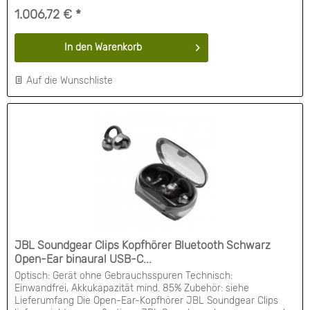
Dolby Atmos und DTS:X deinen gesamten Raum in ein
1.006,72 € *
lebendiges, immersives Raumklangerlebnis in 3D hüllt, das...
In den
Warenkorb
Auf die Wunschliste
JBL Soundgear Clips Kopfhörer Bluetooth Schwarz
Open-Ear binaural USB-C...
Optisch: Gerät ohne Gebrauchsspuren Technisch:
Einwandfrei, Akkukapazität mind. 85% Zubehör: siehe
Lieferumfang Die Open-Ear-Kopfhörer JBL Soundgear Clips