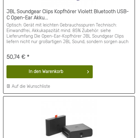
JBL Soundgear Clips Kopfhörer Violett Bluetooth USB-
C Open-Ear Akku...
Optisch: Gerät mit leichten Gebrauchsspuren Technisch:
Einwandfrei, Akkukapazität mind. 85% Zubehör: siehe
Lieferumfang Die Open-Ear-Kopfhörer JBL Soundgear Clips
liefern nicht nur großartigen JBL Sound, sondern sorgen auch
dafür, dass die Geräusche um dich herum nicht blockiert
werden. Ihr ganztägiger Tragekomfort und ihre Stabilität heben
50,74 € *
sich hervor, genau wie ihre...
In den
Warenkorb
Auf die Wunschliste