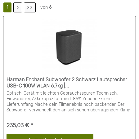
1
von
6
Harman Enchant Subwoofer 2 Schwarz Lautsprecher
USB-C 100W WLAN 6.7kg |...
Optisch: Gerät mit leichten Gebrauchsspuren Technisch:
Einwandfrei, Akkukapazität mind. 85% Zubehör: siehe
Lieferumfang Mache dein Filmerlebnis noch packender. Der
Subwoofer verwandelt den an sich schon überragenden Klang
deiner Enchant Soundbar in ein spektakuläres Erlebnis. Das ist
die Magie des Harmon Kardon Enchant Sub. Verbinde ihn
235,03 € *
kabellos mit der Enchant 900 oder...