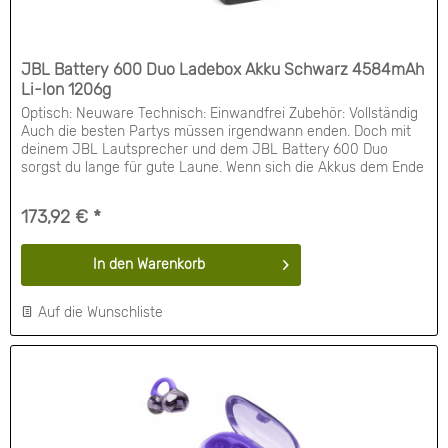
JBL Battery 600 Duo Ladebox Akku Schwarz 4584mAh
Li-Ion 1206g
Optisch: Neuware Technisch: Einwandfrei Zubehör: Vollständig
Auch die besten Partys müssen irgendwann enden. Doch mit
deinem JBL Lautsprecher und dem JBL Battery 600 Duo
sorgst du lange für gute Laune. Wenn sich die Akkus dem Ende
neigen, kannst du in Sekundenschnelle einen neuen Akku in
den Schlitz auf der Rückseite stecken. In der Zwischenzeit
173,92 € *
können die Akkus in der...
In den
Warenkorb
Auf die Wunschliste