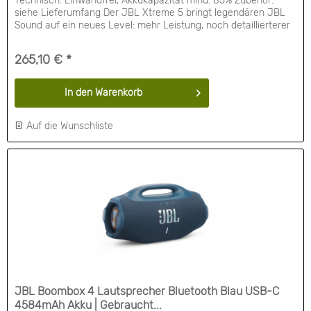
Technisch: Einwandfrei, Akkukapazität mind. 85% Zubehör:
siehe Lieferumfang Der JBL Xtreme 5 bringt legendären JBL
Sound auf ein neues Level: mehr Leistung, noch detaillierterer
Klang und KI-Sound-Boost sorgen dafür, dass die tiefen Bässe
jederzeit sauber und kraftvoll klingen – auch wenn du voll
265,10 € *
aufdrehst. Die neue...
In den
Warenkorb
Auf die Wunschliste
JBL Boombox 4 Lautsprecher Bluetooth Blau USB-C
4584mAh Akku | Gebraucht...