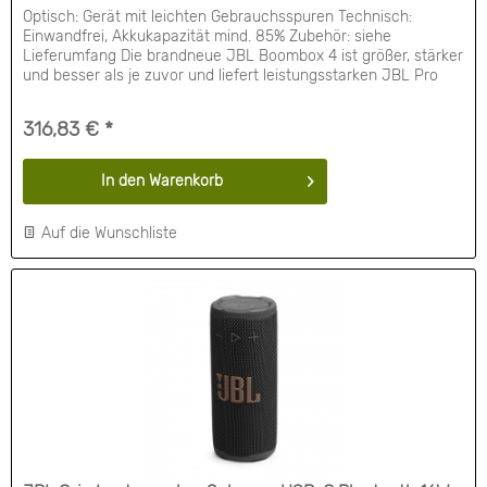
Optisch: Gerät mit leichten Gebrauchsspuren Technisch:
Einwandfrei, Akkukapazität mind. 85% Zubehör: siehe
Lieferumfang Die brandneue JBL Boombox 4 ist größer, stärker
und besser als je zuvor und liefert leistungsstarken JBL Pro
Sound ohne Verzerrung mit satten Bässen. AI Sound Boost
analysiert deine Musik in Echtzeit und passt den Sound für
316,83 € *
mehr Leistung mit weniger...
In den
Warenkorb
Auf die Wunschliste