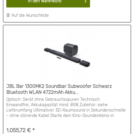
In den
Warenkorb
Auf die Wunschliste
JBL Bar 1300MK2 Soundbar Subwoofer Schwarz
Bluetooth WLAN 4722mAh Akku...
Optisch: Gerät ohne Gebrauchsspuren Technisch:
Einwandfrei, Akkukapazität mind. 85% Zubehör: siehe
Lieferumfang Ultimativer 3D-Raumsound in Sekundenschnelle
- ohne störende Kabel Starte dein Kino-Sounderlebnis in
Sekundenschnelle. Sound, der mithilfe von Dolby Atmos und
DTS:X deinen gesamten Raum in ein lebendiges, immersives
1.055,72 € *
Raumklangerlebnis in 3D hüllt, das du an jeden...