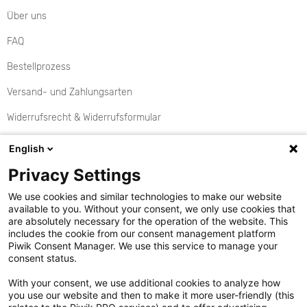
Über uns
FAQ
Bestellprozess
Versand- und Zahlungsarten
Widerrufsrecht & Widerrufsformular
Rückgabe
English
Aktionen
Privacy Settings
Kontakt
We use cookies and similar technologies to make our website
available to you. Without your consent, we only use cookies that
Cookie Einstellungen
are absolutely necessary for the operation of the website. This
includes the cookie from our consent management platform
Vertrag widerrufen
Piwik Consent Manager. We use this service to manage your
consent status.
Datenschutzerklärung
With your consent, we use additional cookies to analyze how
you use our website and then to make it more user-friendly (this
Hinweisgebersystem