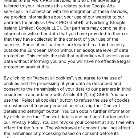
relates to the Piwik PRO services) and to offer advertising
tailored to your interests (this relates to the Google Ads
Allgemeine Geschäftsbedingungen
services). In connection with the integration of these services,
we provide information about your use of our website to our
Impressum
partners for analysis (Piwik PRO GmbH), advertising (Google
Ireland Limited, Google LLC). Our partners may combine this
Handy gebraucht Kaufen
information with other data that you have provided to them or
that they have collected in the context of your use of the
Neuware Technikdeals
services. Some of our partners are located in a third country
outside the European Union without an adequate level of data
protection. This entails the risk that authorities will access your
Newsletter
data without informing you and you will have no effective legal
Abonniere unseren kostenlosen Newsletter und verpasse keine
protection against this.
Neuigkeit & Aktion mehr! Informationen zur Datenverarbeitung und
By clicking on "Accept all cookies", you agree to the use of
deinen Rechten zur nachfolgenden Erhebung deiner
cookies and the processing of your data as described and
personenbezogenen Daten findest du
hier
.
consent to the transmission of your data to our partners in third
countries in accordance with Article 49 (1) (a) GDPR. You can
use the "Reject all cookies" button to refuse the use of cookies
or customize it to your personal needs using the "Consent
details and settings" button. You can obtain further information
by clicking on the "Consent details and settings" button and in
Ja, ich möchte gemäß der
Einwilligungserklärung
den Newsletter
our Privacy Policy. You can revoke your consent at any time with
abonnieren.
effect for the future. The withdrawal of consent shall not affect
the lawfulness of processing based on consent before its