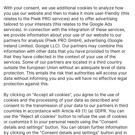
Datenschutzerklärung
With your consent, we use additional cookies to analyze how
you use our website and then to make it more user-friendly (this
Hinweisgebersystem
relates to the Piwik PRO services) and to offer advertising
tailored to your interests (this relates to the Google Ads
Allgemeine Geschäftsbedingungen
services). In connection with the integration of these services,
we provide information about your use of our website to our
Impressum
partners for analysis (Piwik PRO GmbH), advertising (Google
Ireland Limited, Google LLC). Our partners may combine this
Handy gebraucht Kaufen
information with other data that you have provided to them or
that they have collected in the context of your use of the
Neuware Technikdeals
services. Some of our partners are located in a third country
outside the European Union without an adequate level of data
protection. This entails the risk that authorities will access your
Newsletter
data without informing you and you will have no effective legal
Abonniere unseren kostenlosen Newsletter und verpasse keine
protection against this.
Neuigkeit & Aktion mehr! Informationen zur Datenverarbeitung und
By clicking on "Accept all cookies", you agree to the use of
deinen Rechten zur nachfolgenden Erhebung deiner
cookies and the processing of your data as described and
personenbezogenen Daten findest du
hier
.
consent to the transmission of your data to our partners in third
countries in accordance with Article 49 (1) (a) GDPR. You can
use the "Reject all cookies" button to refuse the use of cookies
or customize it to your personal needs using the "Consent
details and settings" button. You can obtain further information
by clicking on the "Consent details and settings" button and in
Ja, ich möchte gemäß der
Einwilligungserklärung
den Newsletter