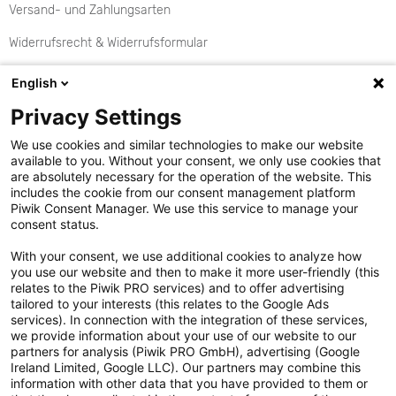
Versand- und Zahlungsarten
Widerrufsrecht & Widerrufsformular
Rückgabe
English
Aktionen
Privacy Settings
Kontakt
We use cookies and similar technologies to make our website
available to you. Without your consent, we only use cookies that
Cookie Einstellungen
are absolutely necessary for the operation of the website. This
includes the cookie from our consent management platform
Vertrag widerrufen
Piwik Consent Manager. We use this service to manage your
consent status.
Datenschutzerklärung
With your consent, we use additional cookies to analyze how
you use our website and then to make it more user-friendly (this
Hinweisgebersystem
relates to the Piwik PRO services) and to offer advertising
tailored to your interests (this relates to the Google Ads
Allgemeine Geschäftsbedingungen
services). In connection with the integration of these services,
we provide information about your use of our website to our
Impressum
partners for analysis (Piwik PRO GmbH), advertising (Google
Ireland Limited, Google LLC). Our partners may combine this
Handy gebraucht Kaufen
information with other data that you have provided to them or