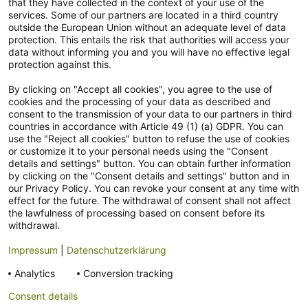
that they have collected in the context of your use of the
Neuware Technikdeals
services. Some of our partners are located in a third country
outside the European Union without an adequate level of data
protection. This entails the risk that authorities will access your
Newsletter
data without informing you and you will have no effective legal
Abonniere unseren kostenlosen Newsletter und verpasse keine
protection against this.
Neuigkeit & Aktion mehr! Informationen zur Datenverarbeitung und
By clicking on "Accept all cookies", you agree to the use of
deinen Rechten zur nachfolgenden Erhebung deiner
cookies and the processing of your data as described and
personenbezogenen Daten findest du
hier
.
consent to the transmission of your data to our partners in third
countries in accordance with Article 49 (1) (a) GDPR. You can
use the "Reject all cookies" button to refuse the use of cookies
or customize it to your personal needs using the "Consent
details and settings" button. You can obtain further information
by clicking on the "Consent details and settings" button and in
Ja, ich möchte gemäß der
Einwilligungserklärung
den Newsletter
our Privacy Policy. You can revoke your consent at any time with
abonnieren.
effect for the future. The withdrawal of consent shall not affect
the lawfulness of processing based on consent before its
withdrawal.
Kundensupport
Impressum
|
Datenschutzerklärung
Zahlungsarten
Analytics
Conversion tracking
Consent details