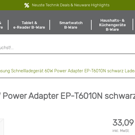
Neuste Technik Deals & Neuware Highlights
Haushalts- &
Tablet &
Smartwatch
&
Küchengeräte
e‑Reader B-Ware
B‑Ware
re
B‑Ware
sung Schnellladegerät 60W Power Adapter EP-T6010N schwarz Lade
 Power Adapter EP-T6010N schwar
33,09
inkl. MwSt.