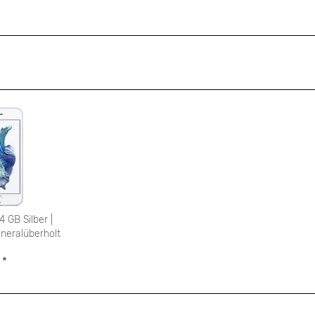
 GB Silber |
neralüberholt
 *