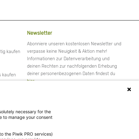
Newsletter
Abonniere unseren kostenlosen Newsletter und
verpasse keine Neuigkeit & Aktion mehr!
tig kaufen
Informationen zur Datenverarbeitung und
deinen Rechten zur nachfolgenden Erhebung
deiner personenbezogenen Daten findest du
s kaufen
hier
.
Ja, ich möchte gemäß der
olutely necessary for the
ce to manage your consent
Einwilligungserklärung
den Newsletter
abonnieren.
to the Piwik PRO services)