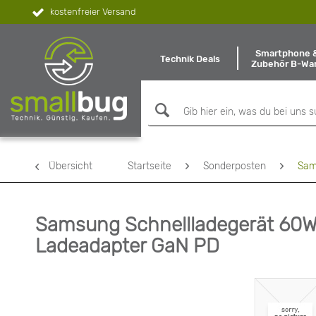
kostenfreier Versand
Smartphone 
Technik Deals
Zubehör B-Wa
Übersicht
Startseite
Sonderposten
Sam
Samsung Schnellladegerät 60W
Ladeadapter GaN PD