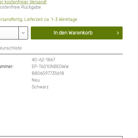
er kostenfreier Versand!
kostenfreie Rückgabe
rsandfertig, Lieferzeit ca. 1-3 Werktage
In den
Warenkorb
Wunschliste
40-62-1867
nummer:
EP-T6010NBEGWW
8806097735618
Neu
Schwarz