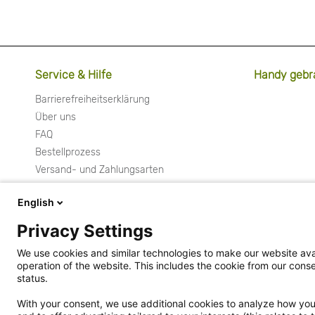
Service & Hilfe
Handy gebr
Barrierefreiheitserklärung
Über uns
FAQ
Bestellprozess
Versand- und Zahlungsarten
Widerrufsrecht & Widerrufsformular
English
Rückgabe
Aktionen
Privacy Settings
Kontakt
We use cookies and similar technologies to make our website avai
Cookie Einstellungen
operation of the website. This includes the cookie from our co
Vertrag widerrufen
status.
Datenschutzerklärung
With your consent, we use additional cookies to analyze how you 
Hinweisgebersystem