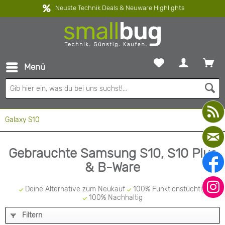
Neuste Technik Deals & Neuware Highlights
Menü
Galaxy S10
Gebrauchte Samsung S10, S10 Plus
& B-Ware
Deine Alternative zum Neukauf
100% Funktionstüchtig
100% Nachhaltig
Filtern