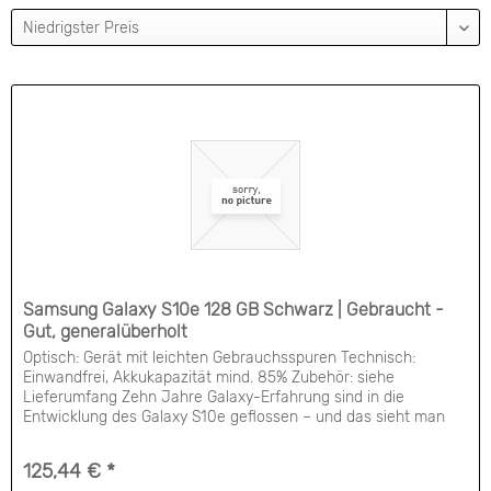
Samsung Galaxy S10e 128 GB Schwarz | Gebraucht -
Gut, generalüberholt
Optisch: Gerät mit leichten Gebrauchsspuren Technisch:
Einwandfrei, Akkukapazität mind. 85% Zubehör: siehe
Lieferumfang Zehn Jahre Galaxy-Erfahrung sind in die
Entwicklung des Galaxy S10e geflossen – und das sieht man
nicht nur, man spürt es auch. Das Ergebnis: Ein Smartphone,
das schneller, intelligenter und hochwertiger ist als je ein
125,44 € *
Galaxy Smartphone zuvor. Das Galaxy...