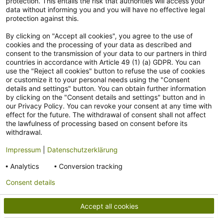
protection. This entails the risk that authorities will access your
Newsletter
data without informing you and you will have no effective legal
protection against this.
Abonniere unseren kostenlosen Newsletter und verpasse keine
Neuigkeit & Aktion mehr! Informationen zur Datenverarbeitung und
By clicking on "Accept all cookies", you agree to the use of
deinen Rechten zur nachfolgenden Erhebung deiner
cookies and the processing of your data as described and
consent to the transmission of your data to our partners in third
personenbezogenen Daten findest du
hier
.
countries in accordance with Article 49 (1) (a) GDPR. You can
use the "Reject all cookies" button to refuse the use of cookies
or customize it to your personal needs using the "Consent
details and settings" button. You can obtain further information
by clicking on the "Consent details and settings" button and in
Ja, ich möchte gemäß der
Einwilligungserklärung
den Newsletter
our Privacy Policy. You can revoke your consent at any time with
abonnieren.
effect for the future. The withdrawal of consent shall not affect
the lawfulness of processing based on consent before its
withdrawal.
Kundensupport
Impressum
|
Datenschutzerklärung
Zahlungsarten
Analytics
Conversion tracking
Consent details
Accept all cookies
* Alle Preise verstehen sich inkl. gesetzl. Mehrwertsteuer.
Der Versand ist für