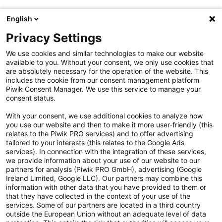
Rückgabe
English
Aktionen
Privacy Settings
Kontakt
We use cookies and similar technologies to make our website
available to you. Without your consent, we only use cookies that
Cookie Einstellungen
are absolutely necessary for the operation of the website. This
includes the cookie from our consent management platform
Vertrag widerrufen
Piwik Consent Manager. We use this service to manage your
consent status.
Datenschutzerklärung
With your consent, we use additional cookies to analyze how
you use our website and then to make it more user-friendly (this
Hinweisgebersystem
relates to the Piwik PRO services) and to offer advertising
tailored to your interests (this relates to the Google Ads
Allgemeine Geschäftsbedingungen
services). In connection with the integration of these services,
we provide information about your use of our website to our
Impressum
partners for analysis (Piwik PRO GmbH), advertising (Google
Ireland Limited, Google LLC). Our partners may combine this
Handy gebraucht Kaufen
information with other data that you have provided to them or
that they have collected in the context of your use of the
Neuware Technikdeals
services. Some of our partners are located in a third country
outside the European Union without an adequate level of data